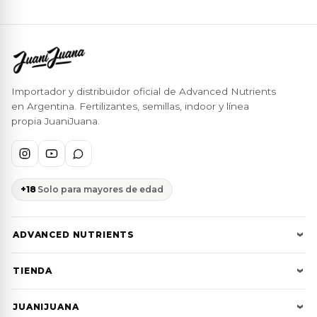
Importador y distribuidor oficial de Advanced Nutrients
en Argentina. Fertilizantes, semillas, indoor y línea
propia JuaniJuana.
+18
Solo para mayores de edad
ADVANCED NUTRIENTS
Cultivator Series
TIENDA
Bases pH Perfect
Toda la tienda
JUANIJUANA
Tablas de cultivo