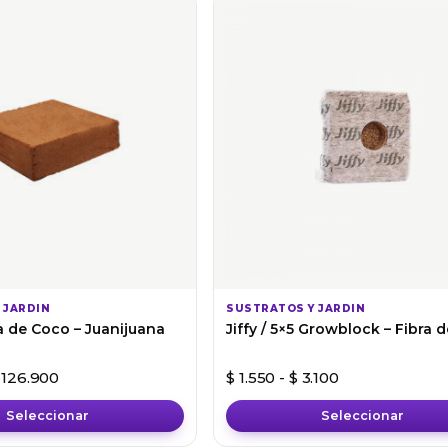
tiene
múltiples
variantes.
Las
opciones
se
pueden
elegir
en
la
página
de
producto
 JARDIN
SUSTRATOS Y JARDIN
a de Coco – Juanijuana
Jiffy / 5×5 Growblock – Fibra 
Rango de precios: desde $ 42.300 hasta $ 126.900
Rango de preci
126.900
$
1.550
-
$
3.100
Seleccionar
Seleccionar
Este