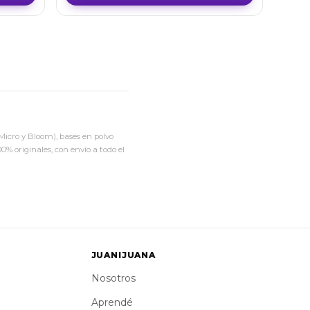
Micro y Bloom), bases en polvo
% originales, con envío a todo el
JUANIJUANA
Nosotros
Aprendé