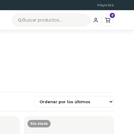
Mayorista
0
Sin stock