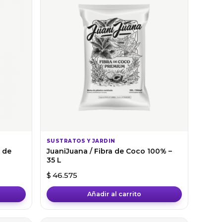
SUSTRATOS Y JARDIN
a de
JuaniJuana / Fibra de Coco 100% –
35 L
cios: desde $ 5.300 hasta $ 11.000
$
46.575
Añadir al carrito