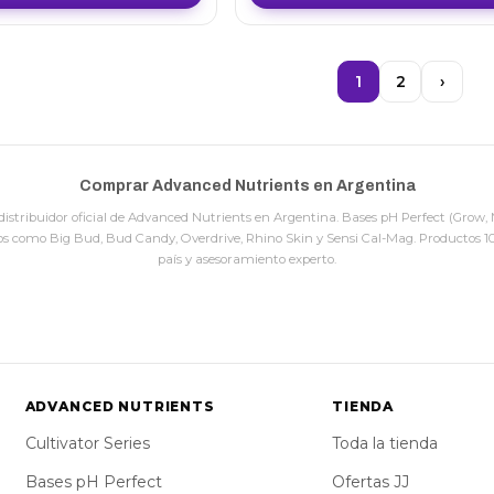
1
2
›
Comprar Advanced Nutrients en Argentina
stribuidor oficial de Advanced Nutrients en Argentina. Bases pH Perfect (Grow, 
tivos como Big Bud, Bud Candy, Overdrive, Rhino Skin y Sensi Cal-Mag. Productos 100
país y asesoramiento experto.
ADVANCED NUTRIENTS
TIENDA
Cultivator Series
Toda la tienda
Bases pH Perfect
Ofertas JJ