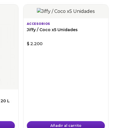
producto
tiene
múltiples
ACCESORIOS
variantes.
Jiffy / Coco x5 Unidades
Las
opciones
$
2.200
se
pueden
elegir
en
la
página
de
producto
 20 L
Añadir al carrito