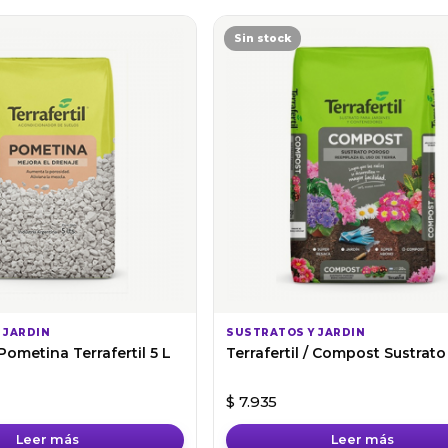
producto
Sin stock
tiene
múltiples
variantes.
Las
opciones
se
pueden
elegir
en
la
página
de
producto
 JARDIN
SUSTRATOS Y JARDIN
 Pometina Terrafertil 5 L
Terrafertil / Compost Sustrato
$
7.935
Leer más
Leer más