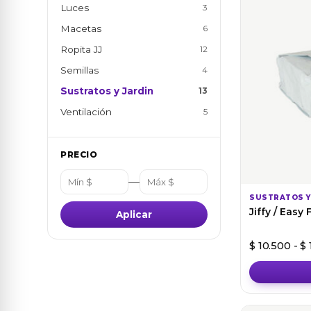
Luces
3
Macetas
6
Ropita JJ
12
Semillas
4
Sustratos y Jardin
13
Ventilación
5
PRECIO
—
SUSTRATOS Y
Jiffy / Easy
Aplicar
$
10.500
-
$
Este
producto