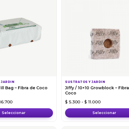
 JARDIN
SUSTRATOS Y JARDIN
 Fill Bag – Fibra de Coco
Jiffy / 10×10 Growblock – Fibr
Coco
Rango de precios: desde $ 10.500 hasta $ 16.700
Rango de pre
16.700
$
5.300
-
$
11.000
Seleccionar
Seleccionar
Este
producto