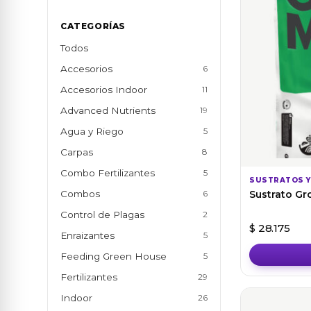
CATEGORÍAS
Todos
Accesorios
6
Accesorios Indoor
11
Advanced Nutrients
19
Agua y Riego
5
Carpas
8
Combo Fertilizantes
5
SUSTRATOS Y
Combos
6
Sustrato Gr
Control de Plagas
2
$
28.175
Enraizantes
5
Feeding Green House
5
Fertilizantes
29
Indoor
26