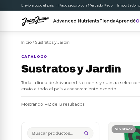
Envío a todo el país · Pago seguro con Mercado Pago · Importador o
Advanced Nutrients
Tienda
Aprendé
O
Inicio
/ Sustratos y Jardin
CATÁLOGO
Sustratos y Jardin
Toda la línea de Advanced Nutrients y nuestra selección
envío a todo el país y asesoramiento experto.
Ordenado
Mostrando 1–12 de 13 resultados
por
los
últimos
Sin stock