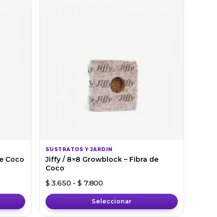
SUSTRATOS Y JARDIN
de Coco
Jiffy / 8×8 Growblock – Fibra de
Coco
os: desde $ 1.550 hasta $ 3.100
Rango de precios: desde $ 3.65
$
3.650
-
$
7.800
Seleccionar
Este