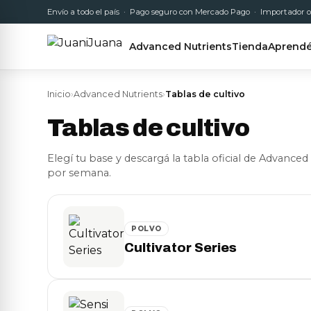
Envío a todo el país · Pago seguro con Mercado Pago · Importador o
Advanced Nutrients
Tienda
Aprend
Inicio
›
Advanced Nutrients
›
Tablas de cultivo
Tablas de cultivo
Elegí tu base y descargá la tabla oficial de Advanced
por semana.
POLVO
Cultivator Series