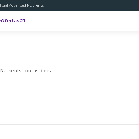
ficial Advanced Nutrients
é
Ofertas JJ
 Nutrients con las dosis