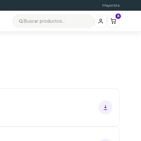
Mayorista
0