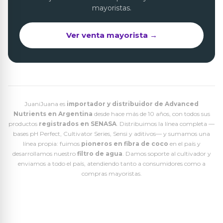
mayoristas.
Ver venta mayorista →
JuaniJuana es
importador y distribuidor de Advanced
Nutrients en Argentina
desde hace más de 10 años, con todos sus
productos
registrados en SENASA
. Distribuimos la línea completa —
bases pH Perfect, Cultivator Series, Sensi y aditivos— y sumamos una
línea propia: fuimos
pioneros en fibra de coco
en el país y
desarrollamos nuestro
filtro de agua
. Damos soporte al cultivador y
enviamos a todo el país, atendiendo tanto a consumidores como a
compras mayoristas.