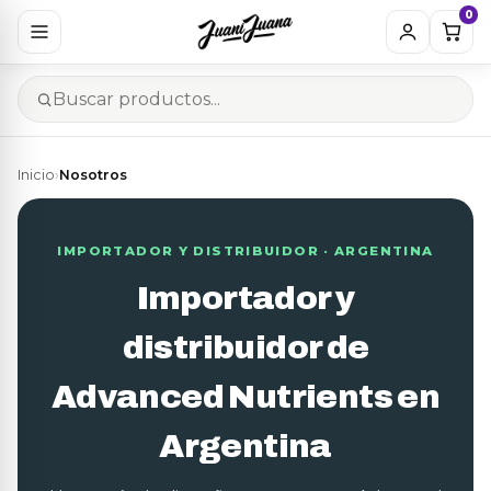
0
Inicio
›
Nosotros
IMPORTADOR Y DISTRIBUIDOR · ARGENTINA
Importador y
distribuidor de
Advanced Nutrients en
Argentina