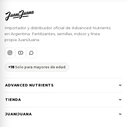
Importador y distribuidor oficial de Advanced Nutrients
en Argentina. Fertilizantes, semillas, indoor y línea
propia JuaniJuana.
+18
Solo para mayores de edad
ADVANCED NUTRIENTS
Cultivator Series
TIENDA
Bases pH Perfect
Toda la tienda
JUANIJUANA
Tablas de cultivo
Ofertas JJ
Nosotros
Calculadora