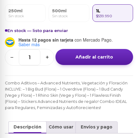
250ml
500ml
1L
Sin stock
Sin stock
$539.990
En stock — listo para enviar
Hasta 12 pagos sin tarjeta
con Mercado Pago.
Saber más
−
+
Añadir al carrito
Combo
Aditivos
(5
ud.)
Combo Aditivos – Advanced Nutrients, Vegetación y Floración
INCLUYE: – 1 Big Bud (Flora) – 1 Overdrive (Flora) – 1 Bud Candy
–
(Vege y Flora) – 1 Rhino Skin (Vege y Flora) – 1 Flawless Finish
Advanced
(Flora) – Stickers Advanced Nutrients de regalo! Combo IDEAL
Nutrients
para Regulares, Feminizadas y Autoflorecientes!
cantidad
Descripción
Cómo usar
Envíos y pago