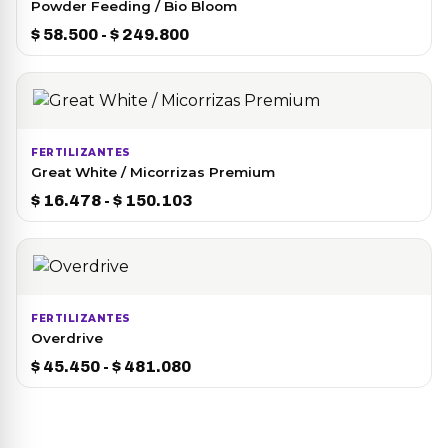
Powder Feeding / Bio Bloom
Rango
$
58.500
-
$
249.800
de
precios:
desde
$ 58.500
hasta
FERTILIZANTES
Great White / Micorrizas Premium
$ 249.800
Rango
$
16.478
-
$
150.103
de
precios:
desde
$ 16.478
hasta
FERTILIZANTES
Overdrive
$ 150.103
Rango
$
45.450
-
$
481.080
de
precios:
desde