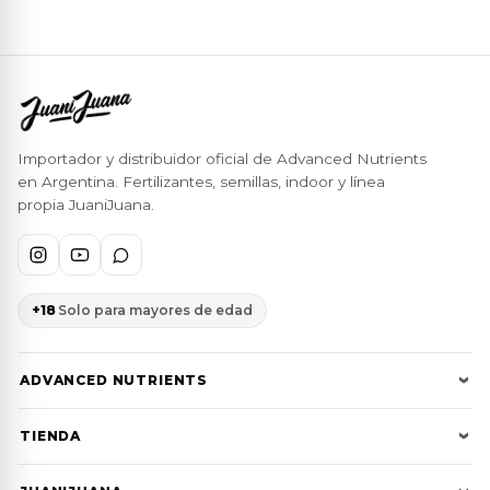
$ 45.450
hasta
$ 481.080
Importador y distribuidor oficial de Advanced Nutrients
en Argentina. Fertilizantes, semillas, indoor y línea
propia JuaniJuana.
+18
Solo para mayores de edad
ADVANCED NUTRIENTS
Cultivator Series
TIENDA
Bases pH Perfect
Toda la tienda