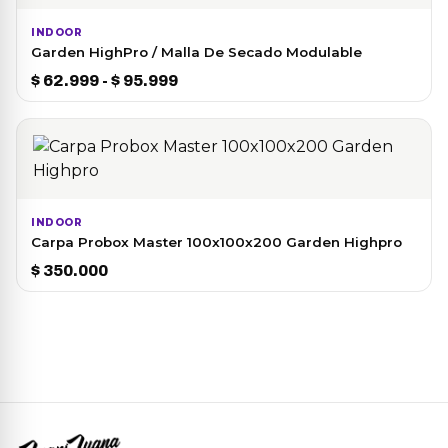
INDOOR
Garden HighPro / Malla De Secado Modulable
Rango
$
62.999
-
$
95.999
de
precios:
desde
$ 62.999
hasta
$ 95.999
INDOOR
Carpa Probox Master 100x100x200 Garden Highpro
$
350.000