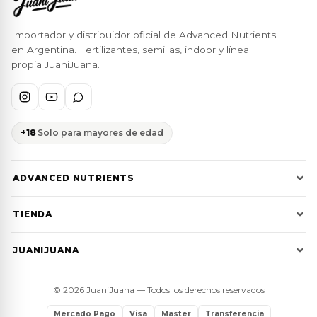
Importador y distribuidor oficial de Advanced Nutrients
en Argentina. Fertilizantes, semillas, indoor y línea
propia JuaniJuana.
+18
Solo para mayores de edad
ADVANCED NUTRIENTS
Cultivator Series
TIENDA
Bases pH Perfect
Toda la tienda
JUANIJUANA
Tablas de cultivo
Ofertas JJ
Nosotros
Calculadora
Mayorista
© 2026 JuaniJuana — Todos los derechos reservados
Aprendé
Grower Support
Carrito
Mercado Pago
Visa
Master
Transferencia