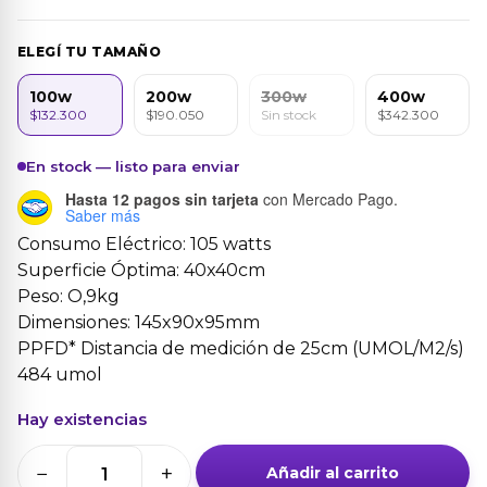
ELEGÍ TU TAMAÑO
100w
200w
300w
400w
$132.300
$190.050
Sin stock
$342.300
En stock — listo para enviar
Hasta 12 pagos sin tarjeta
con Mercado Pago.
Saber más
Consumo Eléctrico: 105 watts
Superficie Óptima: 40x40cm
Peso: O,9kg
Dimensiones: 145x90x95mm
PPFD* Distancia de medición de 25cm (UMOL/M2/s)
484 umol
Hay existencias
−
+
Añadir al carrito
GrowTech