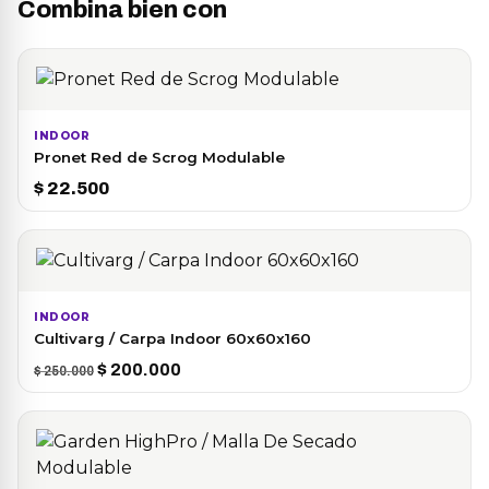
Combina bien con
INDOOR
Pronet Red de Scrog Modulable
$
22.500
INDOOR
Cultivarg / Carpa Indoor 60x60x160
El
El
$
200.000
$
250.000
precio
precio
original
actual
era:
es:
$ 250.000.
$ 200.000.