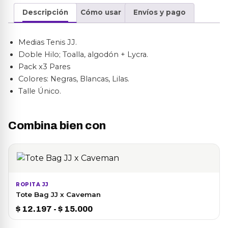
x3
Descripción
Cómo usar
Envíos y pago
Pares
cantidad
Medias Tenis JJ.
Doble Hilo; Toalla, algodón + Lycra.
Pack x3 Pares
Colores: Negras, Blancas, Lilas.
Talle Único.
Combina bien con
ROPITA JJ
Tote Bag JJ x Caveman
Rango
$
12.197
-
$
15.000
de