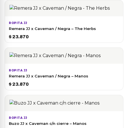
precios:
desde
$ 12.197
hasta
ROPITA JJ
Remera JJ x Caveman / Negra – The Herbs
$ 15.000
$
23.870
ROPITA JJ
Remera JJ x Caveman / Negra – Manos
$
23.870
ROPITA JJ
Buzo JJ x Caveman c/n cierre – Manos