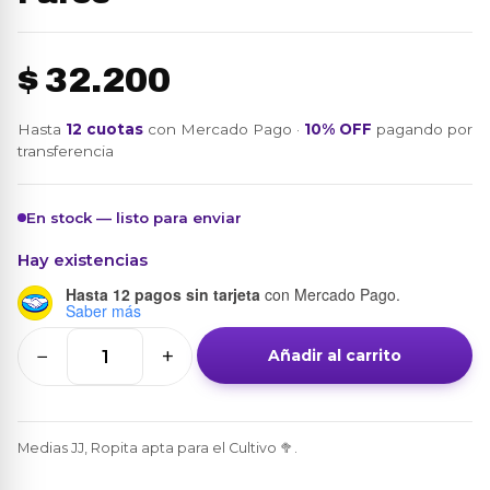
$
32.200
Hasta
12 cuotas
con Mercado Pago ·
10% OFF
pagando por
transferencia
En stock — listo para enviar
Hay existencias
Hasta 12 pagos sin tarjeta
con Mercado Pago.
Saber más
−
+
Añadir al carrito
Medias
Tenis
JJ
-
Medias JJ, Ropita apta para el Cultivo 🥦.
Pack