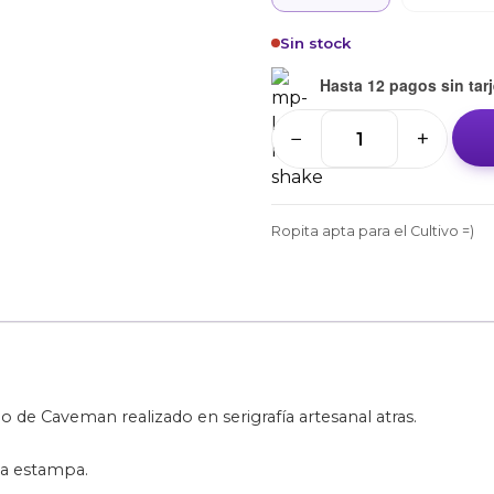
Sin stock
Hasta 12 pagos sin tarj
−
+
Remera
JJ
x
Caveman
Ropita apta para el Cultivo =)
/
Negra
-
Manos
cantidad
o de Caveman realizado en serigrafía artesanal atras.
la estampa.