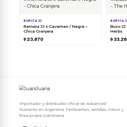
ROPITA JJ
ROPITA J
Remera JJ x Caveman / Negra –
Buzo JJ
Chica Granjera
Herbs
$
23.870
$
33.26
Importador y distribuidor oficial de Advanced
Nutrients en Argentina. Fertilizantes, semillas, indoor y
línea propia JuaniJuana.