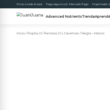
Envío a todo el país · Pago seguro con Mercado Pago · Importador o
Advanced Nutrients
Tienda
Aprend
Inicio
/
Ropita JJ
/ Remera JJ x Caveman / Negra – Manos