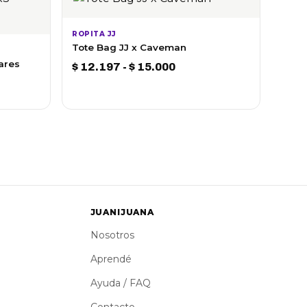
ROPITA JJ
Tote Bag JJ x Caveman
ares
Rango
$
12.197
-
$
15.000
de
precios:
desde
$ 12.197
hasta
$ 15.000
JUANIJUANA
Nosotros
Aprendé
Ayuda / FAQ