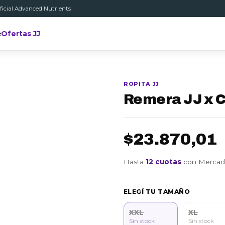
ficial Advanced Nutrients
é
Ofertas JJ
ROPITA JJ
Remera JJ x 
$23.870,01
Hasta
12 cuotas
con Mercad
ELEGÍ TU TAMAÑO
XXL
XL
Sin stock
Sin stock