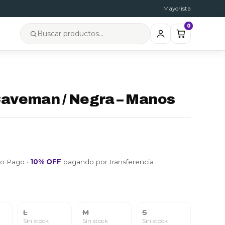
Mayorista
0
Caveman / Negra – Manos
o Pago ·
10% OFF
pagando por transferencia
L
M
S
Sin stock
Sin stock
Sin stock